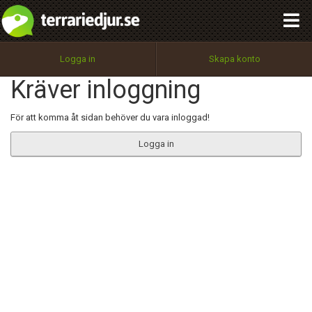
integritetspolicy
OK
Utför
Namn:
Begär nytt lösenord
Logga in
Skapa konto
Tillbaka till förstasidan
Kräver inloggning
100%
Epost:
För att komma åt sidan behöver du vara inloggad!
Logga in
Användarnamn:
Lösenord:
Privacy Policy
Terms of Service