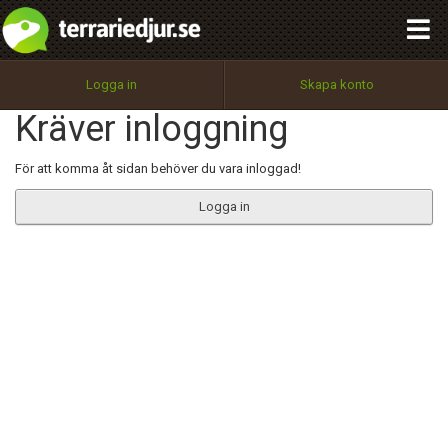
integritetspolicy
OK
Utför
Namn:
Begär nytt lösenord
Logga in
Skapa konto
Tillbaka till förstasidan
Kräver inloggning
100%
Epost:
För att komma åt sidan behöver du vara inloggad!
Logga in
Användarnamn:
Lösenord:
Privacy Policy
Terms of Service