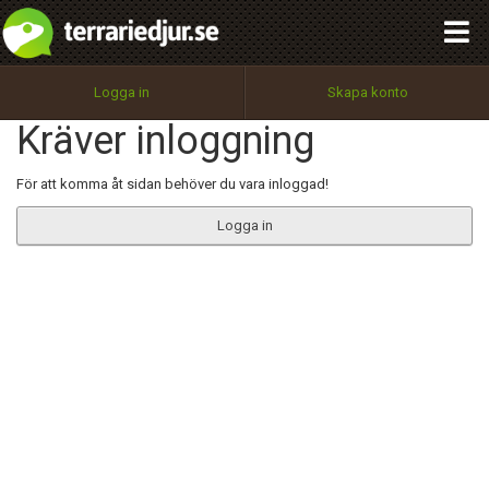
integritetspolicy
OK
Utför
Namn:
Begär nytt lösenord
Logga in
Skapa konto
Tillbaka till förstasidan
Kräver inloggning
100%
Epost:
För att komma åt sidan behöver du vara inloggad!
Logga in
Användarnamn:
Lösenord:
Privacy Policy
Terms of Service