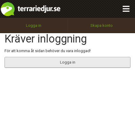
integritetspolicy
OK
Utför
Namn:
Begär nytt lösenord
Logga in
Skapa konto
Tillbaka till förstasidan
Kräver inloggning
100%
Epost:
För att komma åt sidan behöver du vara inloggad!
Logga in
Användarnamn:
Lösenord:
Privacy Policy
Terms of Service