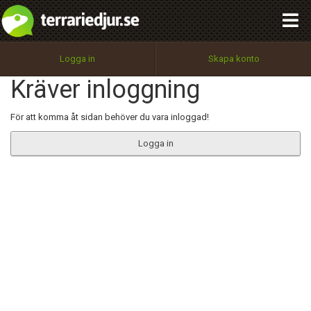
integritetspolicy
OK
Utför
Namn:
Begär nytt lösenord
Logga in
Skapa konto
Tillbaka till förstasidan
Kräver inloggning
100%
Epost:
För att komma åt sidan behöver du vara inloggad!
Logga in
Användarnamn:
Lösenord:
Privacy Policy
Terms of Service