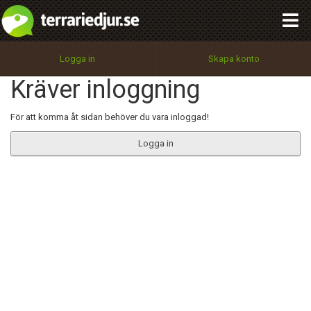
integritetspolicy
OK
Utför
Namn:
Begär nytt lösenord
Logga in
Skapa konto
Tillbaka till förstasidan
Kräver inloggning
100%
Epost:
För att komma åt sidan behöver du vara inloggad!
Logga in
Användarnamn:
Lösenord:
Privacy Policy
Terms of Service