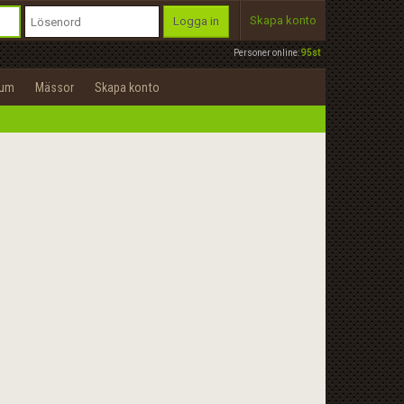
Skapa konto
Logga in
Personer online:
95st
rum
Mässor
Skapa konto