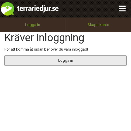
integritetspolicy
OK
Utför
Namn:
Begär nytt lösenord
Logga in
Skapa konto
Tillbaka till förstasidan
Kräver inloggning
100%
Epost:
För att komma åt sidan behöver du vara inloggad!
Logga in
Användarnamn:
Lösenord:
Privacy Policy
Terms of Service