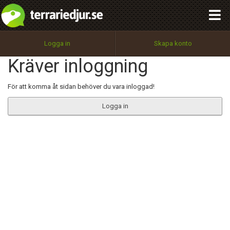
integritetspolicy
OK
Utför
Namn:
Begär nytt lösenord
Logga in
Skapa konto
Tillbaka till förstasidan
Kräver inloggning
100%
Epost:
För att komma åt sidan behöver du vara inloggad!
Logga in
Användarnamn:
Lösenord:
Privacy Policy
Terms of Service