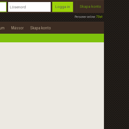
Skapa konto
Logga in
Personer online:
73st
rum
Mässor
Skapa konto