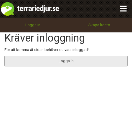
integritetspolicy
OK
Utför
Namn:
Begär nytt lösenord
Logga in
Skapa konto
Tillbaka till förstasidan
Kräver inloggning
100%
Epost:
För att komma åt sidan behöver du vara inloggad!
Logga in
Användarnamn:
Lösenord:
Privacy Policy
Terms of Service