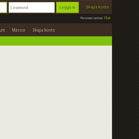
Skapa konto
Logga in
Personer online:
75st
rum
Mässor
Skapa konto