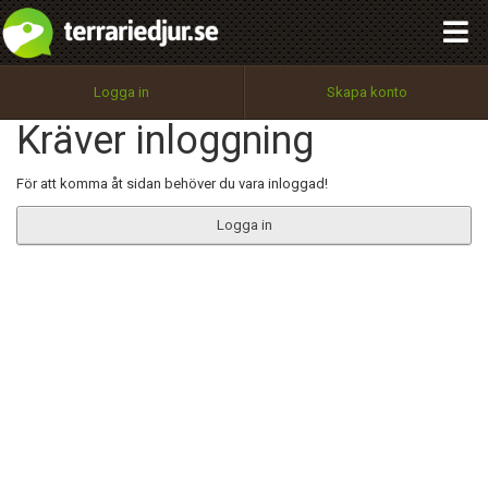
integritetspolicy
OK
Utför
Namn:
Begär nytt lösenord
Logga in
Skapa konto
Tillbaka till förstasidan
Kräver inloggning
100%
Epost:
För att komma åt sidan behöver du vara inloggad!
Logga in
Användarnamn:
Lösenord:
Privacy Policy
Terms of Service