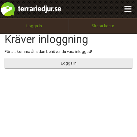
integritetspolicy
OK
Utför
Namn:
Begär nytt lösenord
Logga in
Skapa konto
Tillbaka till förstasidan
Kräver inloggning
100%
Epost:
För att komma åt sidan behöver du vara inloggad!
Logga in
Användarnamn:
Lösenord:
Privacy Policy
Terms of Service