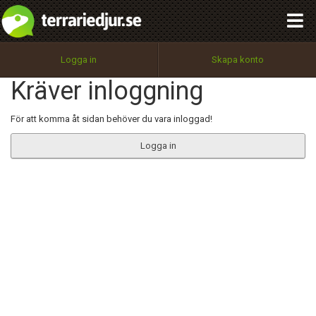
integritetspolicy
OK
Utför
Namn:
Begär nytt lösenord
Logga in
Skapa konto
Tillbaka till förstasidan
Kräver inloggning
100%
Epost:
För att komma åt sidan behöver du vara inloggad!
Logga in
Användarnamn:
Lösenord:
Privacy Policy
Terms of Service