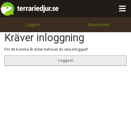
integritetspolicy
OK
Utför
Namn:
Begär nytt lösenord
Logga in
Skapa konto
Tillbaka till förstasidan
Kräver inloggning
100%
Epost:
För att komma åt sidan behöver du vara inloggad!
Logga in
Användarnamn:
Lösenord:
Privacy Policy
Terms of Service