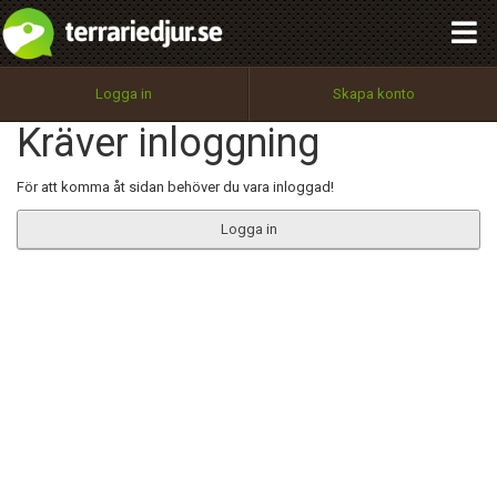
integritetspolicy
OK
Utför
Namn:
Begär nytt lösenord
Logga in
Skapa konto
Tillbaka till förstasidan
Kräver inloggning
100%
Epost:
För att komma åt sidan behöver du vara inloggad!
Logga in
Användarnamn:
Lösenord:
Privacy Policy
Terms of Service