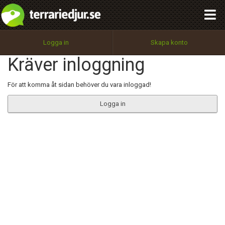
integritetspolicy
OK
Utför
Namn:
Begär nytt lösenord
Logga in
Skapa konto
Tillbaka till förstasidan
Kräver inloggning
100%
Epost:
För att komma åt sidan behöver du vara inloggad!
Logga in
Användarnamn:
Lösenord:
Privacy Policy
Terms of Service