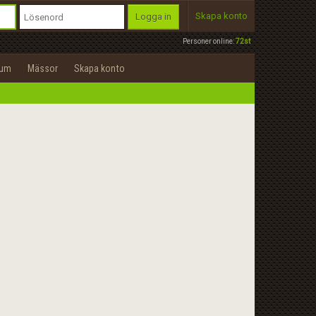
Skapa konto
Logga in
Personer online:
72st
rum
Mässor
Skapa konto