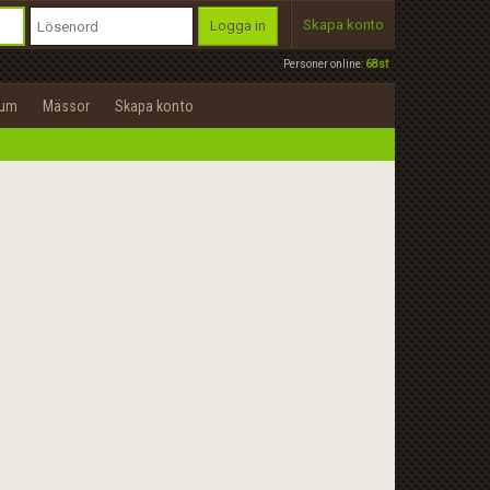
Skapa konto
Logga in
Personer online:
68st
rum
Mässor
Skapa konto