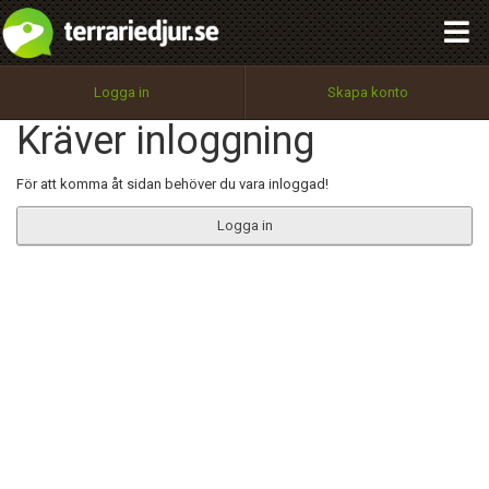
integritetspolicy
OK
Utför
Namn:
Begär nytt lösenord
Logga in
Skapa konto
Tillbaka till förstasidan
Kräver inloggning
100%
Epost:
För att komma åt sidan behöver du vara inloggad!
Logga in
Användarnamn:
Lösenord:
Privacy Policy
Terms of Service