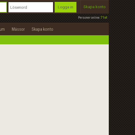
Skapa konto
Logga in
Personer online:
71st
rum
Mässor
Skapa konto