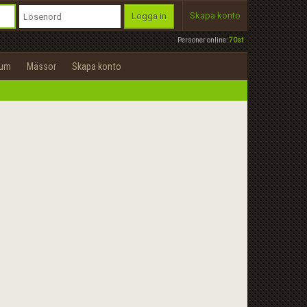
Skapa konto
Logga in
Personer online:
70st
rum
Mässor
Skapa konto