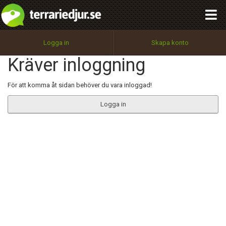
integritetspolicy
OK
Utför
Namn:
Begär nytt lösenord
Logga in
Skapa konto
Tillbaka till förstasidan
Kräver inloggning
100%
Epost:
För att komma åt sidan behöver du vara inloggad!
Logga in
Användarnamn:
Lösenord:
Privacy Policy
Terms of Service