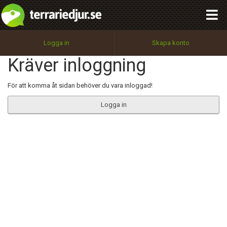
integritetspolicy
OK
Utför
Namn:
Begär nytt lösenord
Logga in
Skapa konto
Tillbaka till förstasidan
Kräver inloggning
100%
Epost:
För att komma åt sidan behöver du vara inloggad!
Logga in
Användarnamn:
Lösenord:
Privacy Policy
Terms of Service