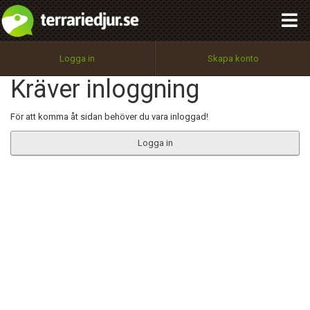
integritetspolicy
OK
Utför
Namn:
Begär nytt lösenord
Logga in
Skapa konto
Tillbaka till förstasidan
Kräver inloggning
100%
Epost:
För att komma åt sidan behöver du vara inloggad!
Logga in
Användarnamn:
Lösenord:
Privacy Policy
Terms of Service