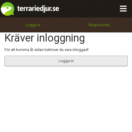
integritetspolicy
OK
Utför
Namn:
Begär nytt lösenord
Logga in
Skapa konto
Tillbaka till förstasidan
Kräver inloggning
100%
Epost:
För att komma åt sidan behöver du vara inloggad!
Logga in
Användarnamn:
Lösenord:
Privacy Policy
Terms of Service