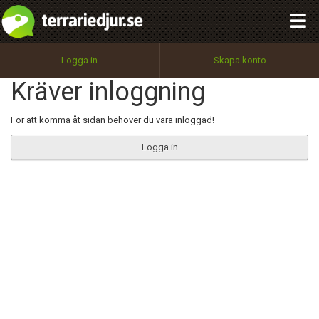
integritetspolicy
OK
Utför
Namn:
Begär nytt lösenord
Logga in
Skapa konto
Tillbaka till förstasidan
Kräver inloggning
100%
Epost:
För att komma åt sidan behöver du vara inloggad!
Logga in
Användarnamn:
Lösenord:
Privacy Policy
Terms of Service