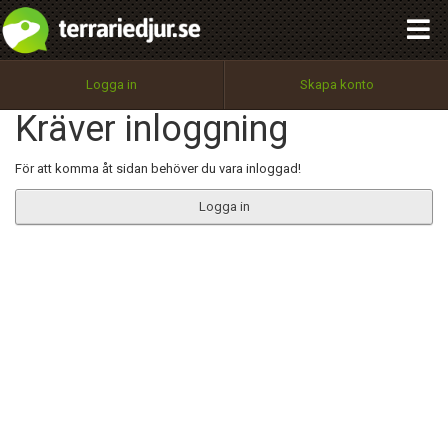
integritetspolicy
OK
Utför
Namn:
Begär nytt lösenord
Logga in
Skapa konto
Tillbaka till förstasidan
Kräver inloggning
100%
Epost:
För att komma åt sidan behöver du vara inloggad!
Logga in
Användarnamn:
Lösenord:
Privacy Policy
Terms of Service