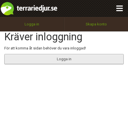
integritetspolicy
OK
Utför
Namn:
Begär nytt lösenord
Logga in
Skapa konto
Tillbaka till förstasidan
Kräver inloggning
100%
Epost:
För att komma åt sidan behöver du vara inloggad!
Logga in
Användarnamn:
Lösenord:
Privacy Policy
Terms of Service