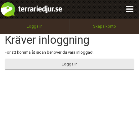
integritetspolicy
OK
Utför
Namn:
Begär nytt lösenord
Logga in
Skapa konto
Tillbaka till förstasidan
Kräver inloggning
100%
Epost:
För att komma åt sidan behöver du vara inloggad!
Logga in
Användarnamn:
Lösenord:
Privacy Policy
Terms of Service