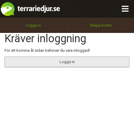
integritetspolicy
OK
Utför
Namn:
Begär nytt lösenord
Logga in
Skapa konto
Tillbaka till förstasidan
Kräver inloggning
100%
Epost:
För att komma åt sidan behöver du vara inloggad!
Logga in
Användarnamn:
Lösenord:
Privacy Policy
Terms of Service