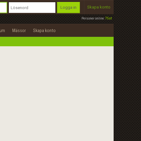
Skapa konto
Logga in
Personer online:
75st
rum
Mässor
Skapa konto