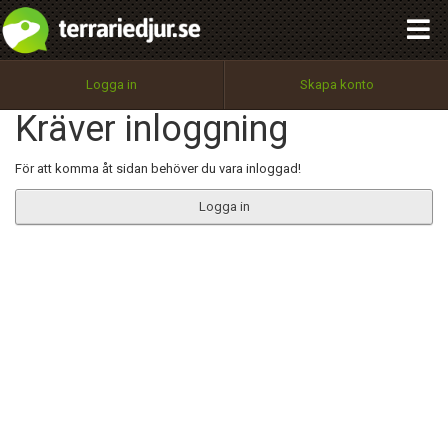
integritetspolicy
OK
Utför
Namn:
Begär nytt lösenord
Logga in
Skapa konto
Tillbaka till förstasidan
Kräver inloggning
100%
Epost:
För att komma åt sidan behöver du vara inloggad!
Logga in
Användarnamn:
Lösenord:
Privacy Policy
Terms of Service