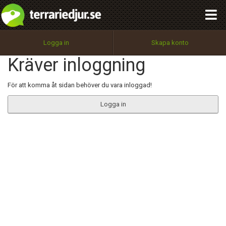
integritetspolicy
OK
Utför
Namn:
Begär nytt lösenord
Logga in
Skapa konto
Tillbaka till förstasidan
Kräver inloggning
100%
Epost:
För att komma åt sidan behöver du vara inloggad!
Logga in
Användarnamn:
Lösenord:
Privacy Policy
Terms of Service