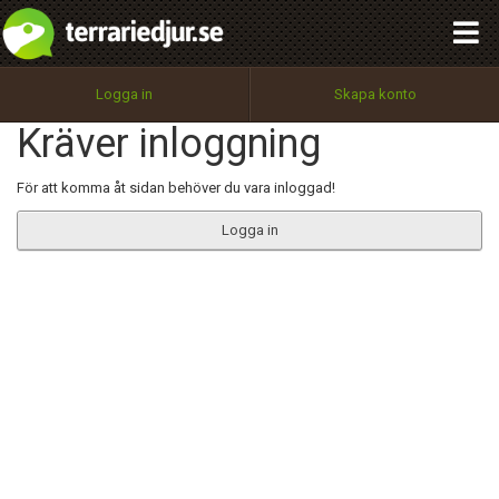
integritetspolicy
OK
Utför
Namn:
Begär nytt lösenord
Logga in
Skapa konto
Tillbaka till förstasidan
Kräver inloggning
100%
Epost:
För att komma åt sidan behöver du vara inloggad!
Logga in
Användarnamn:
Lösenord:
Privacy Policy
Terms of Service