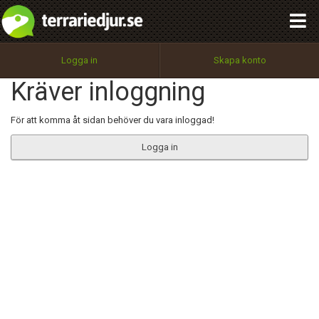
integritetspolicy
OK
Utför
Namn:
Begär nytt lösenord
Logga in
Skapa konto
Tillbaka till förstasidan
Kräver inloggning
100%
Epost:
För att komma åt sidan behöver du vara inloggad!
Logga in
Användarnamn:
Lösenord:
Privacy Policy
Terms of Service