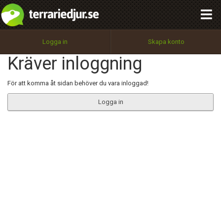
integritetspolicy
OK
Utför
Namn:
Begär nytt lösenord
Logga in
Skapa konto
Tillbaka till förstasidan
Kräver inloggning
100%
Epost:
För att komma åt sidan behöver du vara inloggad!
Logga in
Användarnamn:
Lösenord:
Privacy Policy
Terms of Service