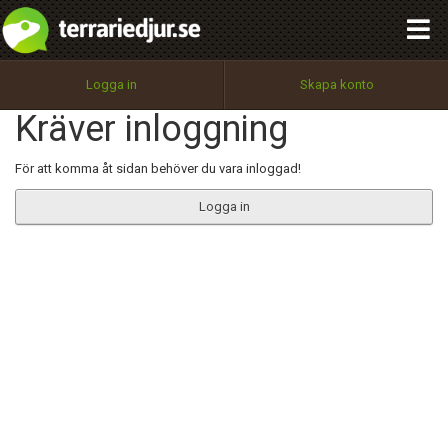
integritetspolicy
OK
Utför
Namn:
Begär nytt lösenord
Logga in
Skapa konto
Tillbaka till förstasidan
Kräver inloggning
100%
Epost:
För att komma åt sidan behöver du vara inloggad!
Logga in
Användarnamn:
Lösenord:
Privacy Policy
Terms of Service