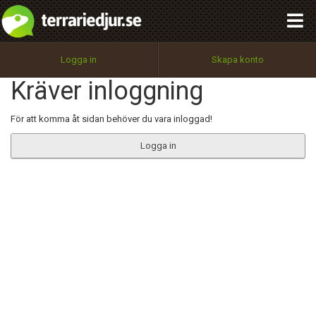
integritetspolicy
OK
Utför
Namn:
Begär nytt lösenord
Logga in
Skapa konto
Tillbaka till förstasidan
Kräver inloggning
100%
Epost:
För att komma åt sidan behöver du vara inloggad!
Logga in
Användarnamn:
Lösenord:
Privacy Policy
Terms of Service