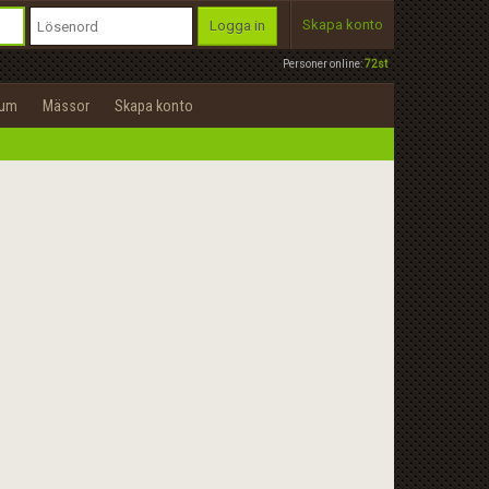
Skapa konto
Logga in
Personer online:
72st
rum
Mässor
Skapa konto