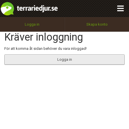
integritetspolicy
OK
Utför
Namn:
Begär nytt lösenord
Logga in
Skapa konto
Tillbaka till förstasidan
Kräver inloggning
100%
Epost:
För att komma åt sidan behöver du vara inloggad!
Logga in
Användarnamn:
Lösenord:
Privacy Policy
Terms of Service