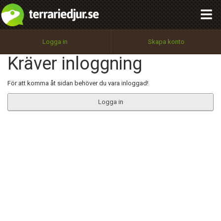
integritetspolicy
OK
Utför
Namn:
Begär nytt lösenord
Logga in
Skapa konto
Tillbaka till förstasidan
Kräver inloggning
100%
Epost:
För att komma åt sidan behöver du vara inloggad!
Logga in
Användarnamn:
Lösenord:
Privacy Policy
Terms of Service