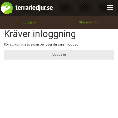
integritetspolicy
OK
Utför
Namn:
Begär nytt lösenord
Logga in
Skapa konto
Tillbaka till förstasidan
Kräver inloggning
100%
Epost:
För att komma åt sidan behöver du vara inloggad!
Logga in
Användarnamn:
Lösenord:
Privacy Policy
Terms of Service