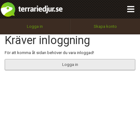
integritetspolicy
OK
Utför
Namn:
Begär nytt lösenord
Logga in
Skapa konto
Tillbaka till förstasidan
Kräver inloggning
100%
Epost:
För att komma åt sidan behöver du vara inloggad!
Logga in
Användarnamn:
Lösenord:
Privacy Policy
Terms of Service