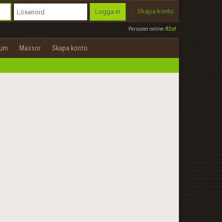
Skapa konto
Logga in
Personer online:
82st
rum
Mässor
Skapa konto