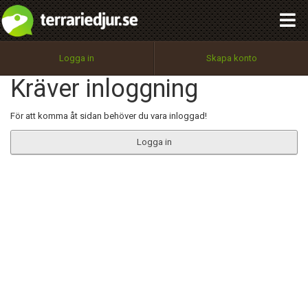
integritetspolicy
OK
Utför
Namn:
Begär nytt lösenord
Logga in
Skapa konto
Tillbaka till förstasidan
Kräver inloggning
100%
Epost:
För att komma åt sidan behöver du vara inloggad!
Logga in
Användarnamn:
Lösenord:
Privacy Policy
Terms of Service