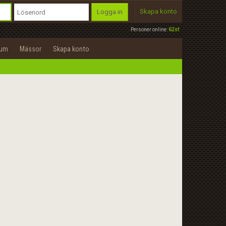
Skapa konto
Logga in
Personer online:
62st
rum
Mässor
Skapa konto