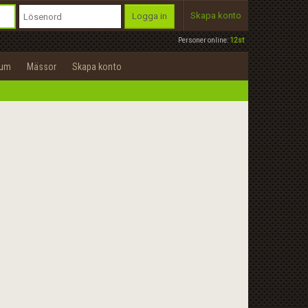
Skapa konto
Logga in
Personer online:
12st
rum
Mässor
Skapa konto