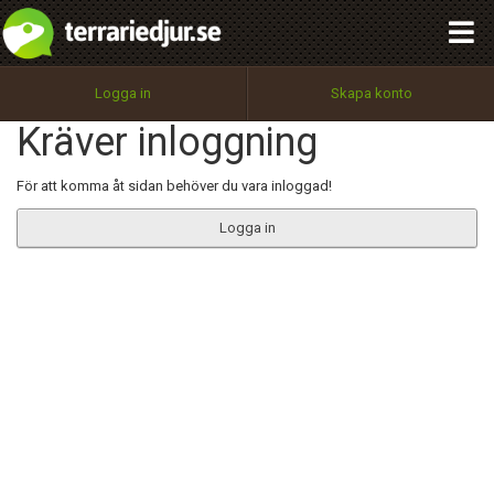
integritetspolicy
OK
Utför
Namn:
Begär nytt lösenord
Logga in
Skapa konto
Tillbaka till förstasidan
Kräver inloggning
100%
Epost:
För att komma åt sidan behöver du vara inloggad!
Logga in
Användarnamn:
Lösenord:
Privacy Policy
Terms of Service